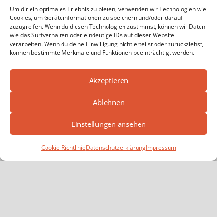
Um dir ein optimales Erlebnis zu bieten, verwenden wir Technologien wie
Cookies, um Geräteinformationen zu speichern und/oder darauf
zuzugreifen. Wenn du diesen Technologien zustimmst, können wir Daten
wie das Surfverhalten oder eindeutige IDs auf dieser Website
verarbeiten. Wenn du deine Einwilligung nicht erteilst oder zurückziehst,
können bestimmte Merkmale und Funktionen beeinträchtigt werden.
Akzeptieren
Ablehnen
AKTIV
FEUERWEHR
THL
ÜBUNG
Einstellungen ansehen
Beitragsnavigation
Vorheriger
Jugendleistungsprüfung 2026
Beitrag:
Nächster
Großbrand in Recyclingbetrieb in Dettelbach
Cookie-Richtlinie
Datenschutzerklärung
Impressum
Beitrag:
FOLGE UNS AUF FACEBOOK