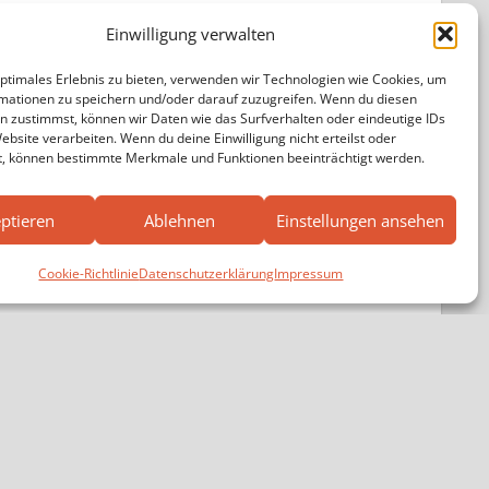
Einwilligung verwalten
optimales Erlebnis zu bieten, verwenden wir Technologien wie Cookies, um
mationen zu speichern und/oder darauf zuzugreifen. Wenn du diesen
n zustimmst, können wir Daten wie das Surfverhalten oder eindeutige IDs
ebsite verarbeiten. Wenn du deine Einwilligung nicht erteilst oder
t, können bestimmte Merkmale und Funktionen beeinträchtigt werden.
 Mainstockheim
ptieren
Ablehnen
Einstellungen ansehen
Cookie-Richtlinie
Datenschutzerklärung
Impressum
agram
cebook
n und Schützen