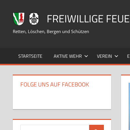
Zum
Inhalt
FREIWILLIGE FE
springen
Retten, Löschen, Bergen und Schützen
STARTSEITE
AKTIVE WEHR
VEREIN
E
FOLGE UNS AUF FACEBOOK
Suchen