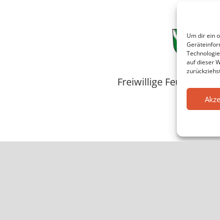
Um dir ein 
Geräteinfor
Technologie
auf dieser W
zurückziehs
Freiwillige Feuerwehr
Akze
Inst
Fa
Retten, Löschen, Berge