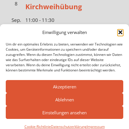
8
Kirchweihübung
Sep.
11:00
-
11:30
10
Bundeswarntag
Einwilligung verwalten
Sep.
12:15
-
12:30
Um dir ein optimales Erlebnis zu bieten, verwenden wir Technologien wie
Cookies, um Geräteinformationen zu speichern und/oder darauf
19
Sirenenprobe
zuzugreifen. Wenn du diesen Technologien zustimmst, können wir Daten
wie das Surfverhalten oder eindeutige IDs auf dieser Website
verarbeiten. Wenn du deine Einwilligung nicht erteilst oder zurückziehst,
Sep.
19:00
-
21:00
können bestimmte Merkmale und Funktionen beeinträchtigt werden.
25
Gesamtübung
Akzeptieren
Kalender anzeigen
Ablehnen
Einstellungen ansehen
WordPress-Theme: Tortuga von ThemeZee.
Cookie-Richtlinie
Datenschutzerklärung
Impressum