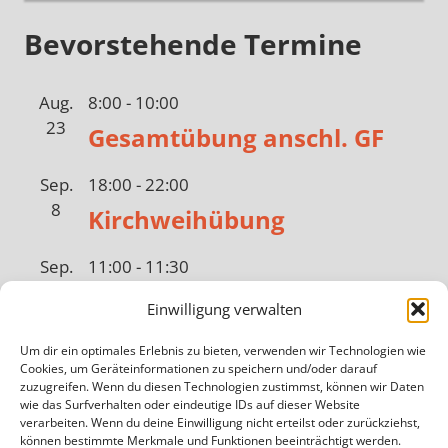
Bevorstehende Termine
Aug.
8:00
-
10:00
23
Gesamtübung anschl. GF
Sep.
18:00
-
22:00
8
Kirchweihübung
Sep.
11:00
-
11:30
10
Bundeswarntag
Einwilligung verwalten
Sep.
12:15
-
12:30
Um dir ein optimales Erlebnis zu bieten, verwenden wir Technologien wie
Cookies, um Geräteinformationen zu speichern und/oder darauf
19
Sirenenprobe
zuzugreifen. Wenn du diesen Technologien zustimmst, können wir Daten
wie das Surfverhalten oder eindeutige IDs auf dieser Website
verarbeiten. Wenn du deine Einwilligung nicht erteilst oder zurückziehst,
Sep.
19:00
-
21:00
können bestimmte Merkmale und Funktionen beeinträchtigt werden.