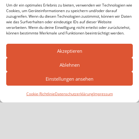
Um dir ein optimales Erlebnis zu bieten, verwenden wir Technologien wie
Cookies, um Geräteinformationen zu speichern und/oder darauf
Suchen
zuzugreifen. Wenn du diesen Technologien zustimmst, können wir Daten
Suchen
nach:
wie das Surfverhalten oder eindeutige IDs auf dieser Website
verarbeiten. Wenn du deine Einwilligung nicht erteilst oder zurückziehst,
können bestimmte Merkmale und Funktionen beeinträchtigt werden.
NEUESTE BEITRÄGE
Akzeptieren
Flachwassersauger für die Feuerwehr
Ablehnen
Mainstockheim
Einstellungen ansehen
Gesamtübung:
Vegetationsbrandbekämpfung
Cookie-Richtlinie
Datenschutzerklärung
Impressum
Tragehilfe für den Rettungsdienst
Waldbrandeinsatz in Marktsteft
Wasser im Keller nach Wasserrohrbruch