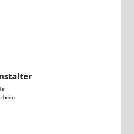
nstalter
hr
ckheim