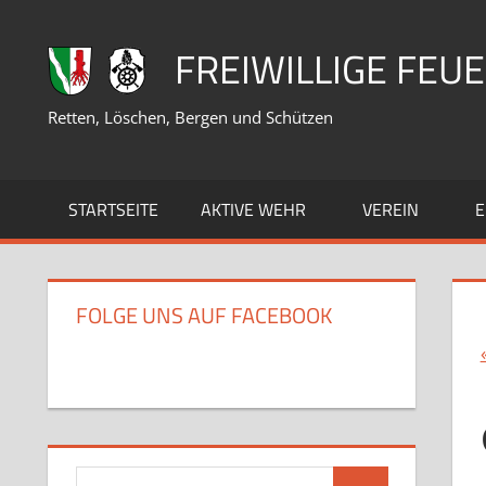
Zum
Inhalt
FREIWILLIGE FE
springen
Retten, Löschen, Bergen und Schützen
STARTSEITE
AKTIVE WEHR
VEREIN
E
FOLGE UNS AUF FACEBOOK
Suchen